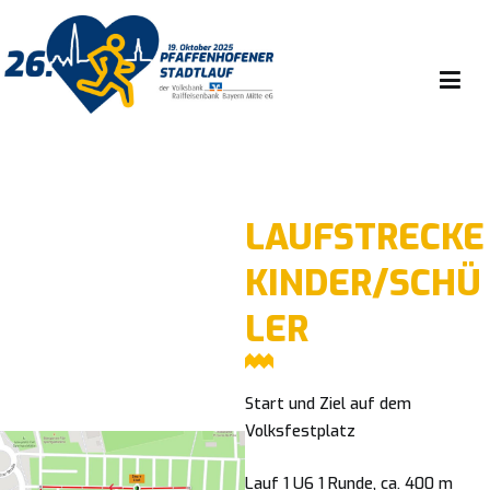
Zum
Inhalt
springen
Ausdauersport Förderverein Pfaffenhofen e.v.
LAUFSTRECKE
KINDER/SCHÜ
LER
Start und Ziel auf dem
Volksfestplatz
Lauf 1 U6 1 Runde, ca. 400 m