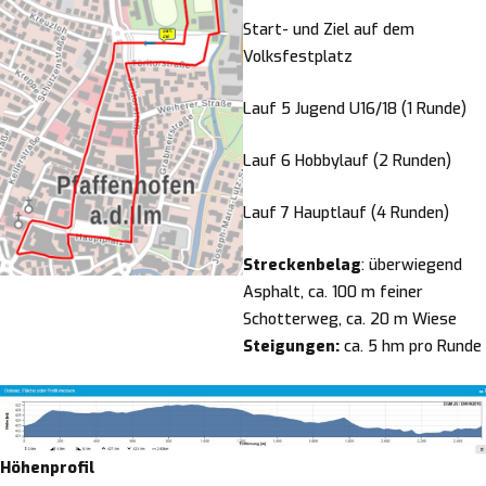
Start- und Ziel auf dem
Volksfestplatz
Lauf 5 Jugend U16/18 (1 Runde)
Lauf 6 Hobbylauf (2 Runden)
Lauf 7 Hauptlauf (4 Runden)
Streckenbelag
: überwiegend
Asphalt, ca. 100 m feiner
Schotterweg, ca. 20 m Wiese
Steigungen:
ca. 5 hm pro Runde
Höhenprofil