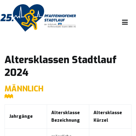
Zum
Inhalt
springen
Ausdauersport Förderverein Pfaffenhofen e.v.
Altersklassen Stadtlauf
2024
MÄNNLICH
Altersklasse
Altersklasse
Jahrgänge
Bezeichnung
Kürzel