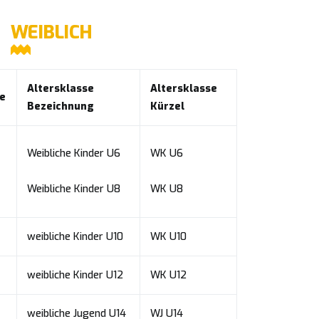
WEIBLICH
Altersklasse
Altersklasse
e
Bezeichnung
Kürzel
Weibliche Kinder U6
WK U6
Weibliche Kinder U8
WK U8
6
weibliche Kinder U10
WK U10
weibliche Kinder U12
WK U12
weibliche Jugend U14
WJ U14