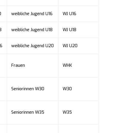
0
weibliche Jugend U16
WJ U16
8
weibliche Jugend U18
WJ U18
6
weibliche Jugend U20
WJ U20
Frauen
WHK
Seniorinnen W30
W30
Seniorinnen W35
W35