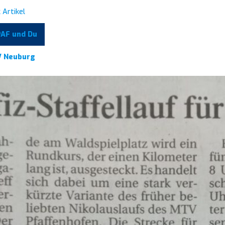
 Artikel
PAF und Du
SV Neuburg