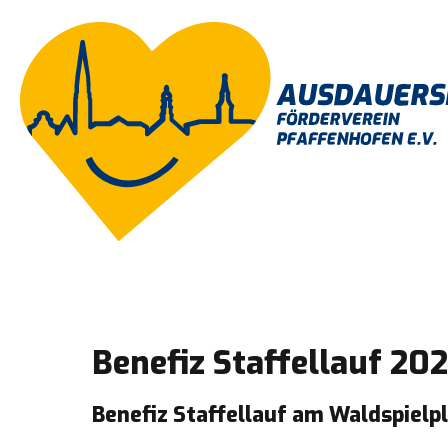
Zum
Inhalt
springen
Benefiz Staffellauf 202
Benefiz Staffellauf am Waldspielp