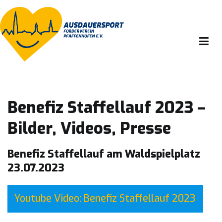
Zum
Inhalt
springen
Ausdauersport Förderverein Pfaffenhofen e.v.
Benefiz Staffellauf 2023 –
Bilder, Videos, Presse
Benefiz Staffellauf am Waldspielplatz
23.07.2023
Youtube Video: Benefiz Staffellauf 2023