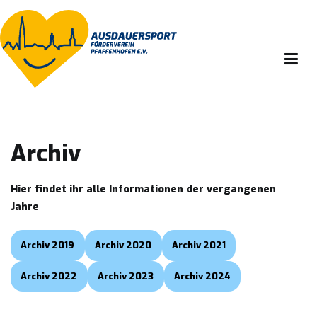
Zum
Inhalt
springen
Ausdauersport Förderverein Pfaffenhofen e.v.
Archiv
Hier findet ihr alle Informationen der vergangenen
Jahre
Archiv 2019
Archiv 2020
Archiv 2021
Archiv 2022
Archiv 2023
Archiv 2024