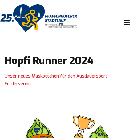
Zum
Inhalt
springen
Ausdauersport Förderverein Pfaffenhofen e.v.
Hopfi Runner 2024
Unser neues Maskottchen für den Ausdauersport
Förderverein