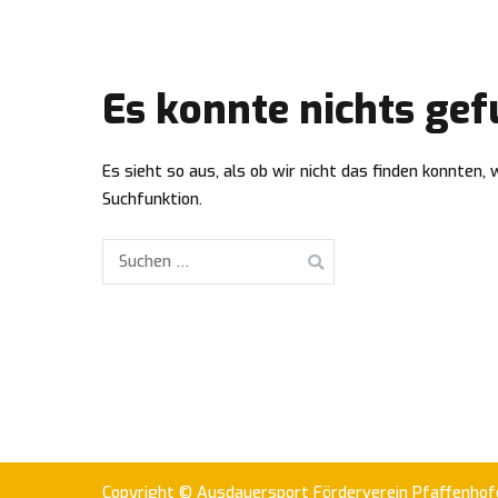
Zum
Inhalt
Ausdauersport Förderverein Pfaffenhofen e.v.
springen
Es konnte nichts ge
Es sieht so aus, als ob wir nicht das finden konnten,
Suchfunktion.
Suchen
nach:
Copyright © Ausdauersport Förderverein Pfaffenhofe